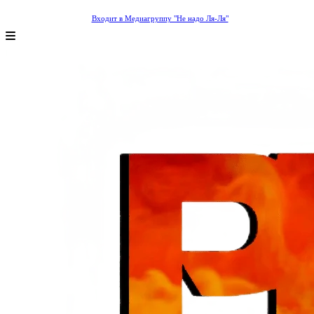
Входит в Медиагруппу "Не надо Ля-Ля"