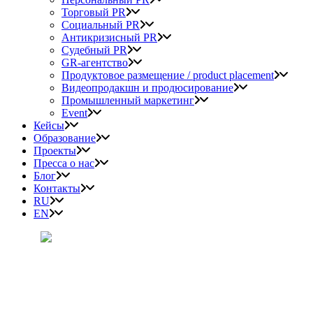
Торговый PR
Социальный PR
Антикризисный PR
Судебный PR
GR-агентство
Продуктовое размещение / product placement
Видеопродакшн и продюсирование
Промышленный маркетинг
Event
Кейсы
Образование
Проекты
Пресса о нас
Блог
Контакты
RU
EN
ГРИНФИЛД (Зелёное поле)
PR-агентство Олега Мальцева