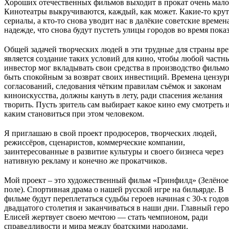
Хороших отечественных фильмов выходит в прокат очень мало
Кинотеатры выкручиваются, каждый, как может. Какие-то крут
сериалы, а кто-то снова уводит нас в далёкие советские времен
надежде, что снова будут пустеть улицы городов во время показ
Общей задачей творческих людей в эти трудные для страны вре
является создание таких условий для кино, чтобы любой частн
инвестор мог вкладывать свои средства в производство фильмо
быть спокойным за возврат своих инвестиций. Времена цензур
согласований, следования чётким правилам съёмок и законам
киноискусства, должны кануть в лету, ради спасения желания
творить. Пусть зритель сам выбирает какое кино ему смотреть 
каким становиться при этом человеком.
Я приглашаю в свой проект продюсеров, творческих людей,
режиссёров, сценаристов, коммерческие компании,
заинтересованные в развитие культуры и своего бизнеса через
нативную рекламу и конечно же прокатчиков.
Мой проект – это художественный фильм «Гринфилд» (Зелёное
поле). Спортивная драма о нашей русской игре на бильярде. В
фильме будут переплетаться судьбы героев начиная с 30-х годов
двадцатого столетия и заканчиваться в наши дни. Главный гер
Елисей жертвует своею мечтою — стать чемпионом, ради
справедливости и мира между братскими народами.