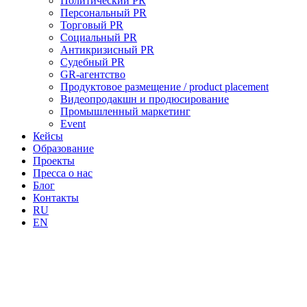
Политический PR
Персональный PR
Торговый PR
Социальный PR
Антикризисный PR
Судебный PR
GR-агентство
Продуктовое размещение / product placement
Видеопродакшн и продюсирование
Промышленный маркетинг
Event
Кейсы
Образование
Проекты
Пресса о нас
Блог
Контакты
RU
EN
 Copyright 2023
R-агентство Олега Мальцева